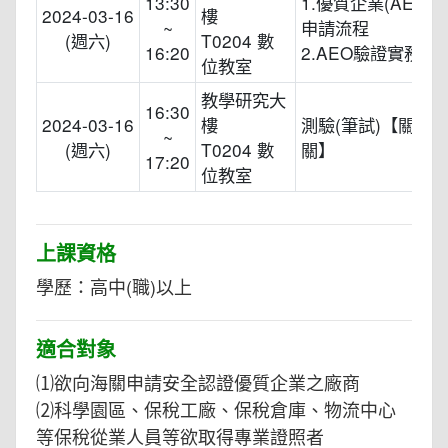
13:30
1.優質企業(AEO)
2024-03-16
樓
~
申請流程
(週六)
T0204 數
16:20
2.AEO驗證實務
位教室
教學研究大
16:30
2024-03-16
樓
測驗(筆試)【關務
~
(週六)
T0204 數
關】
17:20
位教室
上課資格
學歷：高中(職)以上
適合對象
⑴欲向海關申請安全認證優質企業之廠商
⑵科學園區、保稅工廠、保稅倉庫、物流中心
等保稅從業人員等欲取得專業證照者