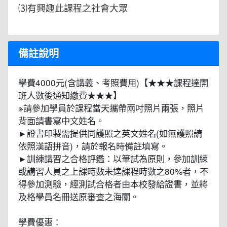
⑶有興趣此課程之社會大眾
備註說明
學費4000元(含講義、考照費用)【★★★課程達開
班人數後通知繳費★★★】
※請參加學員於課程當天攜帶兩吋照片兩張，照片
背面請書寫中文姓名。
►證書印製需提供同護照之英文姓名(如無護照請
依照漢語拼音)，請於報名時備註填寫。
►訓練講習之合格評鑑：以筆試為原則，參加訓練
或講習人員之上課時數未達課程時數之80%者，不
得參加測驗，經測試合格者由本校發給證書，並將
及格學員名冊送原審查之海關。
學費優惠：