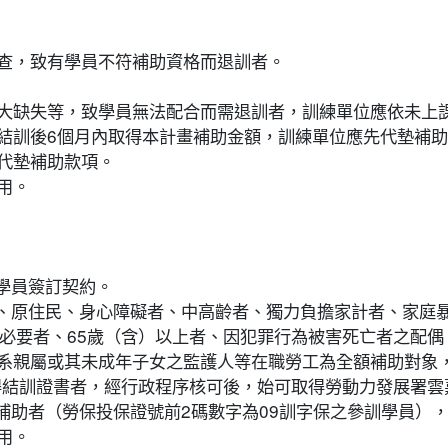
查，致有學員不符補助資格而退訓者。
大缺失等，致學員無法配合而需退訓者，訓練單位應依未上
結訓後6個月內取得本計畫補助金額，訓練單位應先代墊補
代墊補助款項。
用。
學員簽訂契約。
者、原住民、身心障礙者、中高齡者、獨力負擔家計者、家庭
有必要者、65歲（含）以上者、因犯罪行為被害死亡者之配
系親屬或其未成年子女之監護人等在職勞工為全額補助對象
取得結訓證書者，經行政程序核可後，始可取得勞動力發展署
費補助者（勞保投保證號前2碼數字為09訓字保之參訓學員）
用。