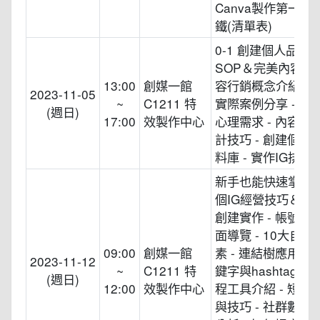
Canva製作第一份
鐵(清單表)
0-1 創建個人品牌
SOP＆完美內容比例
13:00
創媒一館
容行銷概念介紹 - 
2023-11-05
~
C1211 特
實際案例分享 - 人
(週日)
17:00
效製作中心
心理需求 - 內容九
計技巧 - 創建個人
料庫 - 實作IG排版
新手也能快速掌握的
個IG經營技巧＆個
創建實作 - 帳號創
面導覽 - 10大自
09:00
創媒一館
素 - 連結樹應用方式
2023-11-12
~
C1211 特
鍵字與hashtag -
(週日)
12:00
效製作中心
程工具介紹 - 短影
與技巧 - 社群數據