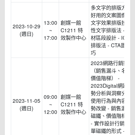
多文字的排版方式
好用的文案圖像化技
13:00
創媒一館
文字效果排版技巧 -
2023-10-29
~
C1211 特
性文字排版法 - Ca
(週日)
17:00
效製作中心
材區段設計 - ICO
排版法 - CTA圖像
巧
2023網路行銷數位
（銷售漏斗、名單
價值階梯） -
2023Digital網路
勢分析與洞察分享 -
09:00
創媒一館
2023-11-05
使用行為與內容行
~
C1211 特
(週日)
勢改變 - 銷售漏斗
12:00
效製作中心
磁鐵、價值階梯應
- 實作設計行銷系統 
單磁鐵的形式 - 實