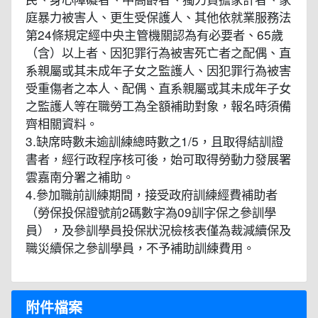
庭暴力被害人、更生受保護人、其他依就業服務法
第24條規定經中央主管機關認為有必要者、65歲
（含）以上者、因犯罪行為被害死亡者之配偶、直
系親屬或其未成年子女之監護人、因犯罪行為被害
受重傷者之本人、配偶、直系親屬或其未成年子女
之監護人等在職勞工為全額補助對象，報名時須備
齊相關資料。
3.缺席時數未逾訓練總時數之1/5，且取得結訓證
書者，經行政程序核可後，始可取得勞動力發展署
雲嘉南分署之補助。
4.參加職前訓練期間，接受政府訓練經費補助者
（勞保投保證號前2碼數字為09訓字保之參訓學
員），及參訓學員投保狀況檢核表僅為裁減續保及
職災續保之參訓學員，不予補助訓練費用。
附件檔案