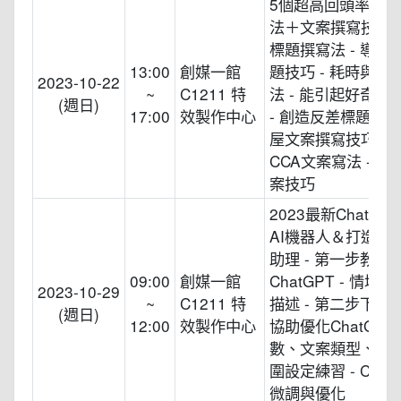
5個超高回頭率的
法＋文案撰寫技巧 -
標題撰寫法 - 導入
13:00
創媒一館
題技巧 - 耗時與成
2023-10-22
~
C1211 特
法 - 能引起好奇的
(週日)
17:00
效製作中心
- 創造反差標題法 -
屋文案撰寫技巧 - 
CCA文案寫法 - 倒
案技巧
2023最新ChatGP
AI機器人＆打造個
助理 - 第一步教育
09:00
創媒一館
ChatGPT - 情境
2023-10-29
~
C1211 特
描述 - 第二步下達指
(週日)
12:00
效製作中心
協助優化ChatGPT 
數、文案類型、口
圍設定練習 - Chat
微調與優化