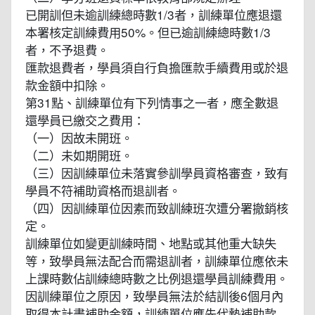
已開訓但未逾訓練總時數1/3者，訓練單位應退還
本署核定訓練費用50%。但已逾訓練總時數1/3
者，不予退費。
匯款退費者，學員須自行負擔匯款手續費用或於退
款金額中扣除。
第31點、訓練單位有下列情事之一者，應全數退
還學員已繳交之費用：
（一）因故未開班。
（二）未如期開班。
（三）因訓練單位未落實參訓學員資格審查，致有
學員不符補助資格而退訓者。
（四）因訓練單位因素而致訓練班次遭分署撤銷核
定。
訓練單位如變更訓練時間、地點或其他重大缺失
等，致學員無法配合而需退訓者，訓練單位應依未
上課時數佔訓練總時數之比例退還學員訓練費用。
因訓練單位之原因，致學員無法於結訓後6個月內
取得本計畫補助金額，訓練單位應先代墊補助款