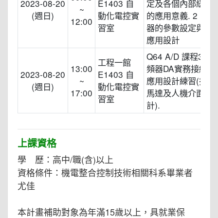
2023-08-20
E1403 自
定及各個內部緩衝
~
(週日)
動化電控實
的應用意義. 2 三
12:00
習室
器的參數設定與速
應用設計
Q64 A/D 課程3. 
工程一館
13:00
頻器DA實務接線與
2023-08-20
E1403 自
~
應用設計練習(搭配
(週日)
動化電控實
17:00
馬達及人機介面模
習室
計).
上課資格
學 歷：高中/職(含)以上
資格條件：機電整合控制技術相關科系畢業者
尤佳
本計畫補助對象為年滿15歲以上，具就業保