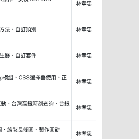
林孝忠
別方法、自訂類別
林孝忠
產生器、自訂套件
林孝忠
lSoup模組、CSS選擇器使用、正
林孝忠
m 表單互動、台灣高鐵時刻查詢、台銀
林孝忠
製散布圖、繪製長條圖、製作圓餅
林孝忠