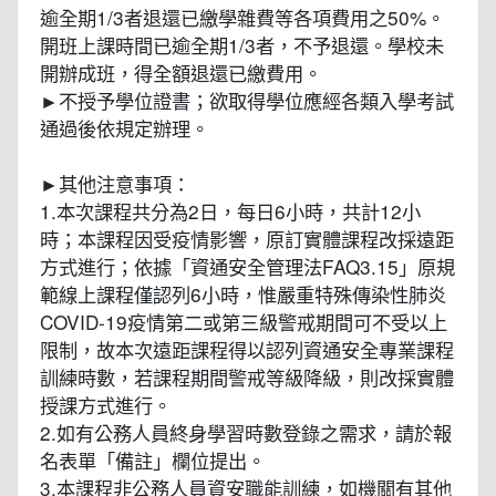
逾全期1/3者退還已繳學雜費等各項費用之50%。
開班上課時間已逾全期1/3者，不予退還。學校未
開辦成班，得全額退還已繳費用。
►不授予學位證書；欲取得學位應經各類入學考試
通過後依規定辦理。
►其他注意事項：
1.本次課程共分為2日，每日6小時，共計12小
時；本課程因受疫情影響，原訂實體課程改採遠距
方式進行；依據「資通安全管理法FAQ3.15」原規
範線上課程僅認列6小時，惟嚴重特殊傳染性肺炎
COVID-19疫情第二或第三級警戒期間可不受以上
限制，故本次遠距課程得以認列資通安全專業課程
訓練時數，若課程期間警戒等級降級，則改採實體
授課方式進行。
2.如有公務人員終身學習時數登錄之需求，請於報
名表單「備註」欄位提出。
3.本課程非公務人員資安職能訓練，如機關有其他