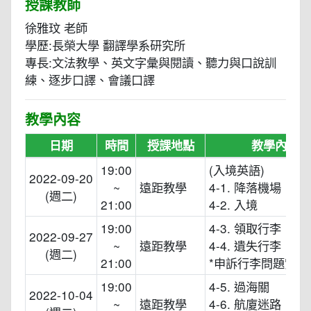
授課教師
徐雅玟 老師
學歷:長榮大學 翻譯學系研究所
專長:文法教學、英文字彙與閱讀、聽力與口說訓
練、逐步口譯、會議口譯
教學內容
日期
時間
授課地點
教學內容
19:00
(入境英語)
2022-09-20
~
遠距教學
4-1. 降落機場
(週二)
21:00
4-2. 入境
19:00
4-3. 領取行李
2022-09-27
~
遠距教學
4-4. 遺失行李
(週二)
21:00
*申訴行李問題實用
19:00
4-5. 過海關
2022-10-04
~
遠距教學
4-6. 航廈迷路