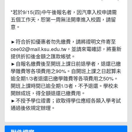
*若於9/15(四)中午後報名者，因汽車入校申請需
五個工作天，恕第一周無法開車進入校園，請留
意。
►符合折扣優惠者勿先繳費，請將證明文件寄至
cee02@mail.ksu.edu.tw，並請來電確認，將重新
提供折扣後金額之匯款帳號。
►自報名繳費後至開班上課日前退學者，退還已繳
學雜費等各項費用之90%。自開班上課之日起算未
逾全期1/3者退還已繳學雜費等各項費用之50%。
開班上課時間已逾全期1/3者，不予退還。學校未
開辦成班，得全額退還已繳費用。
►不授予學位證書；欲取得學位應經各類入學考試
通過後依規定辦理。