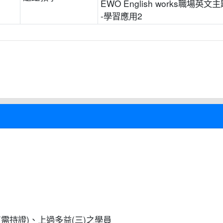
EWO English works職場英文主
-學習應用2
需持證)、上過多益(三)之學員