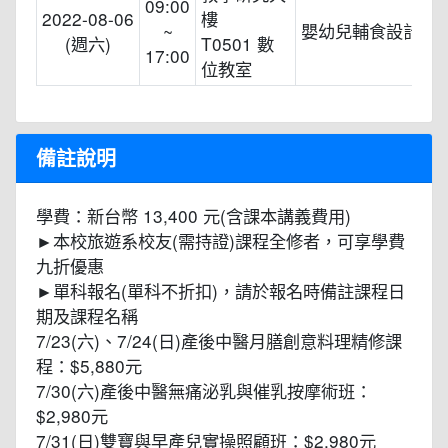
09:00
2022-08-06
樓
~
嬰幼兒輔食設計進
(週六)
T0501 數
17:00
位教室
備註說明
學費：新台幣 13,400 元(含課本講義費用)
►本校旅遊系校友(需持證)課程全修者，可享學費
九折優惠
►單科報名(單科不折扣)，請於報名時備註課程日
期及課程名稱
7/23(六)、7/24(日)產後中醫月膳創意料理精修課
程：$5,880元
7/30(六)產後中醫無痛泌乳與催乳按摩術班：
$2,980元
7/31(日)雙寶與早產兒實操照顧班：$2,980元