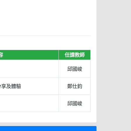
容
任課教師
邱國峻
分享及體驗
鄭仕鈞
邱國峻