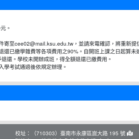
0元。
cee02@mail.ksu.edu.tw，並請來電確認，將重
退還已繳學雜費等各項費用之90%。自開班上課之日起算未逾
不予退還。學校未開辦成班，得全額退還已繳費用。
入學考試通過後依規定辦理。
校址：（710303）臺南市永康區崑大路 195 號