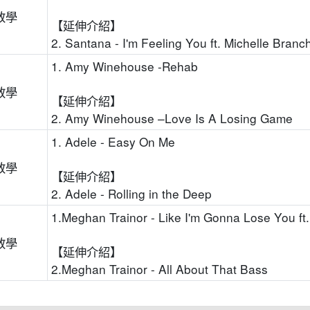
教學
【延伸介紹】
2. Santana - I'm Feeling You ft. Michelle Bran
1. Amy Winehouse -Rehab
教學
【延伸介紹】
2. Amy Winehouse –Love Is A Losing Game
1. Adele - Easy On Me
教學
【延伸介紹】
2. Adele - Rolling in the Deep
1.Meghan Trainor - Like I'm Gonna Lose You ft
教學
【延伸介紹】
2.Meghan Trainor - All About That Bass