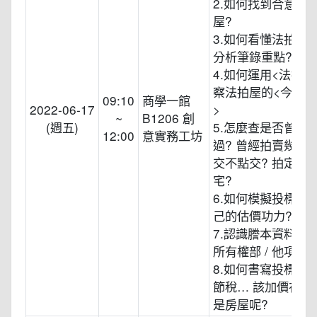
2.如何找到合意的
屋?
3.如何看懂法拍屋
分析筆錄重點?
4.如何運用<法拍神
察法拍屋的<今生
09:10
商學一館
2022-06-17
>
~
B1206 創
(週五)
5.怎麼查是否曾經
12:00
意實務工坊
過? 曾經拍賣幾輪了
交不點交? 拍定過?
宅?
6.如何模擬投標，
己的估價功力?
7.認識謄本資料 標示
所有權部 / 他項權
8.如何書寫投標書
節稅… 該加價在土
是房屋呢?