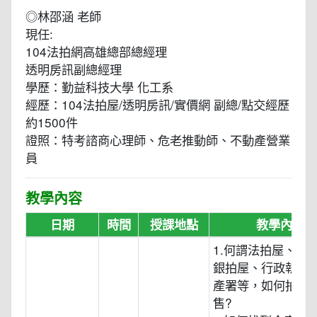
◎林邵涵 老師
現任:
104法拍網高雄總部總經理
透明房訊副總經理
學歷：勤益科技大學 化工系
經歷：104法拍屋/透明房訊/實價網 副總/點交經歷
約1500件
證照：特考諮商心理師、危老推動師、不動產營業
員
教學內容
日期
時間
授課地點
教學內容
1.何謂法拍屋、金
銀拍屋、行政執行
產署等，如何拍賣
售?