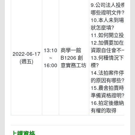
9.公司法人投標時
哪些證明文件?
10.本人未到場時
狀怎麼填?
11.如何開立投標保
12.加價要加在哪裡
13:10
商學一館
資跟自住會不一樣嗎
2022-06-17
~
B1206 創
13.何種情況下會
(週五)
16:00
意實務工坊
標?
14.法拍案件停拍
的原因有哪些?
15.農舍拍賣時，
準備資格證明?
16.拍定後繳納尾
有權的取得
上課資格