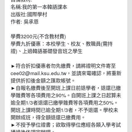
名稱:我的第一本韓語課本
出版社:國際學村
作者: 吳承恩
學費3200元(不含教材費)
學費九折優惠：本校學生、校友、教職員(需持
證)、上過韓語基礎發音班之學生
►符合折扣優惠者勿先繳費，請將證明文件寄至
cee02@mail.ksu.edu.tw，並請來電確認，將重新
提供折扣後金額之匯款帳號。
►自報名繳費後至開班上課日前退學者，退還已繳
學雜費等各項費用之90%。自開班上課之日起算未
逾全期1/3者退還已繳學雜費等各項費用之50%。
開班上課時間已逾全期1/3者，不予退還。學校未
開辦成班，得全額退還已繳費用。
►不授予學位證書；欲取得學位應經各類入學考試
通過後依規定辦理。