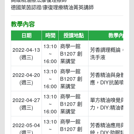
德國萊茵認證/康復理療精油菁英講師
教學內容
日期
時間
授課地點
教學內容
13:10
商學一館
2022-04-13
芳香調理概論，DIY
~
B1207 創
(週三)
洗手液
16:00
業講堂
13:10
商學一館
2022-04-20
芳香精油與身體系
~
B1207 創
(週三)
應，DIY抗菌噴霧
16:00
業講堂
13:10
商學一館
2022-04-27
單方精油嗅覺與情
~
B1207 創
(週三)
力，DIY:精油香氛
16:00
業講堂
13:10
商學一館
2022-05-04
芳香精油應用與淋
~
B1207 創
(週三)
統，DIY:助眠特調