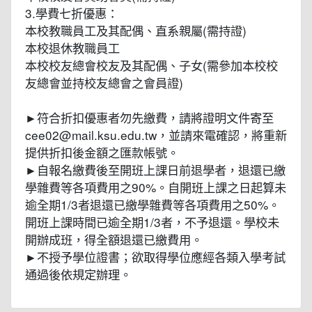
3.學費七折優惠：
本校教職員工及其配偶、直系親屬(需持證)
本校退休教職員工
本校校友總會校友及其配偶、子女(需參加本校校
友總會並持校友總會之會員證)
►符合折扣優惠者勿先繳費，請將證明文件寄至
cee02@mail.ksu.edu.tw，並請來電確認，將重新
提供折扣後金額之匯款帳號。
►自報名繳費後至開班上課日前退學者，退還已繳
學雜費等各項費用之90%。自開班上課之日起算未
逾全期1/3者退還已繳學雜費等各項費用之50%。
開班上課時間已逾全期1/3者，不予退還。學校未
開辦成班，得全額退還已繳費用。
►不授予學位證書；欲取得學位應經各類入學考試
通過後依規定辦理。