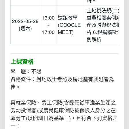
析。
土地稅法規(二) 4.
13:00
遠距教學
益費相關案例解析 5
2022-05-28
~
(GOOGLE
產及贈與稅法相關
(週六)
17:00
MEET)
析 6.稅捐稽徵法相
例解析
上課資格
學 歷：不限
資格條件：對地政士考照及房地產有興趣者為
佳。
具就業保險、勞工保險(含受僱從事漁業生產之
勞動投保者)或農民健康保險被保險人身分之在
職勞工(以開訓日為基準日)，且符合下列資格之
一：