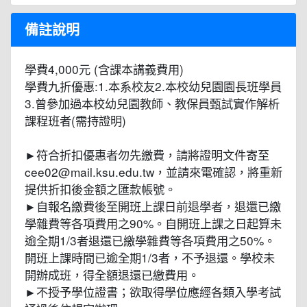
備註說明
學費4,000元 (含課本講義費用)
學費九折優惠:1.本系校友2.本校幼兒園園長班學員
3.曾參加過本校幼兒園教師、教保員甄試實作解析
課程班者(需持證明)
►符合折扣優惠者勿先繳費，請將證明文件寄至
cee02@mail.ksu.edu.tw，並請來電確認，將重新
提供折扣後金額之匯款帳號。
►自報名繳費後至開班上課日前退學者，退還已繳
學雜費等各項費用之90%。自開班上課之日起算未
逾全期1/3者退還已繳學雜費等各項費用之50%。
開班上課時間已逾全期1/3者，不予退還。學校未
開辦成班，得全額退還已繳費用。
►不授予學位證書；欲取得學位應經各類入學考試