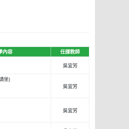
學內容
任課教師
吳宜芳
請坐)
吳宜芳
吳宜芳