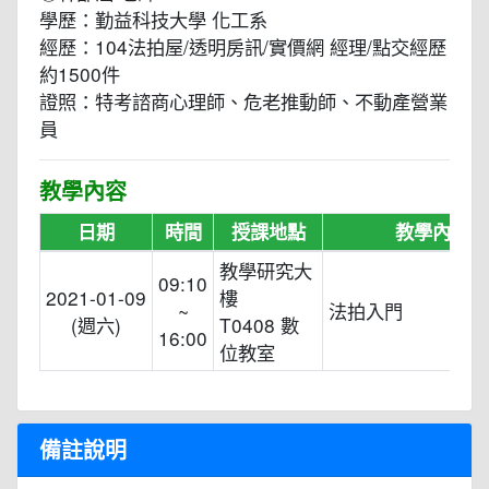
學歷：勤益科技大學 化工系
經歷：104法拍屋/透明房訊/實價網 經理/點交經歷
約1500件
證照：特考諮商心理師、危老推動師、不動產營業
員
教學內容
日期
時間
授課地點
教學內容
教學研究大
09:10
2021-01-09
樓
~
法拍入門
(週六)
T0408 數
16:00
位教室
備註說明