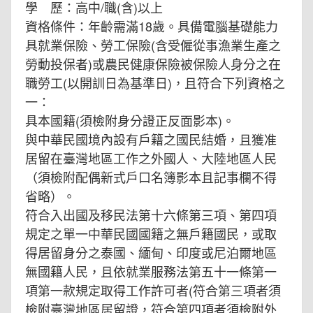
學 歷：高中/職(含)以上
資格條件：年齡需滿18歲。具備電腦基礎能力
具就業保險、勞工保險(含受僱從事漁業生產之
勞動投保者)或農民健康保險被保險人身分之在
職勞工(以開訓日為基準日)，且符合下列資格之
一：
具本國籍(須檢附身分證正反面影本)。
與中華民國境內設有戶籍之國民結婚，且獲准
居留在臺灣地區工作之外國人、大陸地區人民
（須檢附配偶新式戶口名簿影本且記事欄不得
省略）。
符合入出國及移民法第十六條第三項、第四項
規定之單一中華民國國籍之無戶籍國民，或取
得居留身分之泰國、緬甸、印度或尼泊爾地區
無國籍人民，且依就業服務法第五十一條第一
項第一款規定取得工作許可者(符合第三項者須
檢附臺灣地區居留證，符合第四項者須檢附外