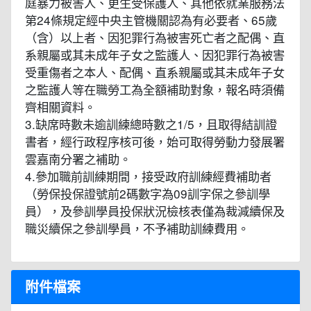
庭暴力被害人、更生受保護人、其他依就業服務法
第24條規定經中央主管機關認為有必要者、65歲
（含）以上者、因犯罪行為被害死亡者之配偶、直
系親屬或其未成年子女之監護人、因犯罪行為被害
受重傷者之本人、配偶、直系親屬或其未成年子女
之監護人等在職勞工為全額補助對象，報名時須備
齊相關資料。
3.缺席時數未逾訓練總時數之1/5，且取得結訓證
書者，經行政程序核可後，始可取得勞動力發展署
雲嘉南分署之補助。
4.參加職前訓練期間，接受政府訓練經費補助者
（勞保投保證號前2碼數字為09訓字保之參訓學
員），及參訓學員投保狀況檢核表僅為裁減續保及
職災續保之參訓學員，不予補助訓練費用。
附件檔案